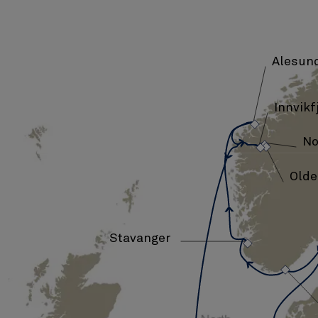
Alesun
Innvikf
›
›
›
›
No
Olde
›
Stavanger
›