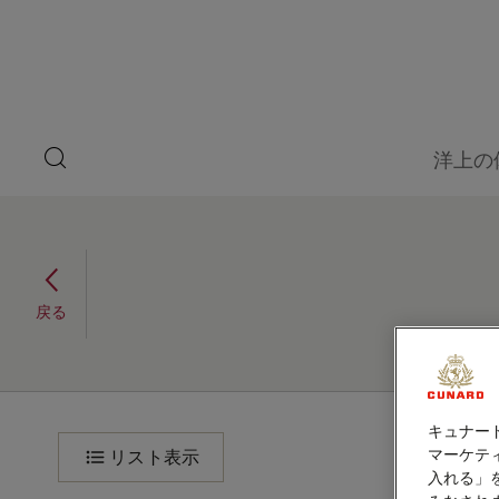
ペ
ゲ
ー
ジ
ス
内
容
ト
へ
ス
ス
キ
search
洋上の
ッ
button
ピ
プ
本
ー
文
へ
ノルウェーフィヨルド、
ス
カ
キ
10泊 (V710N)
ッ
ー
戻る
2027年5月2日 - 2027年5月12日
プ
ノ
旅
キュナー
程
ル
マーケティ
リスト表示
入れる」