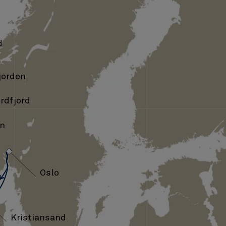
d
jorden
rdfjord
n
›
Oslo
Kristiansand