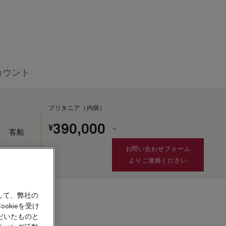
カウント
ブリタニア（内側）
390,000
¥
～
客船
お問い合わせフォーム
よりご連絡ください
租税・手数料及び港湾費用
として別途¥22,205が
加算されます。
して、弊社の
okieを受け
だいたものと