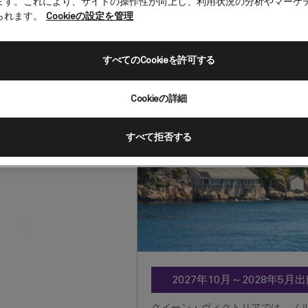
ます。これにより、サイトの操作性が向上し、利用状況の分析やマーケ
られます。
Cookieの設定を管理
ノルウェーフィ
すべてのCookieを許可する
(V710N)
Cookieの詳細
客船
Queen Victoria
2027年5月2
出発
:
到着
:
ハンブルク（ドイツ）
すべて拒否する
2027年10月～2028年
クイーン・ヴィクトリアでは、ノ