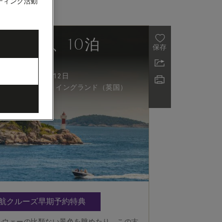
ティング活動
ヨルド、10泊
保存
日 - 2027年5月12日
サウサンプトン、イングランド（英国）
5月出航クルーズ早期予約特典
ルウェーの比類ない景色を眺めたり、この古