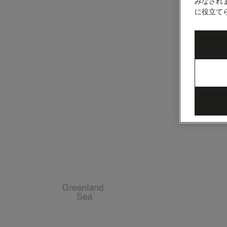
ウ
みなされ
に役立て
ェ
ー
フ
ィ
ヨ
ル
ド、
10
泊