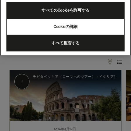
(V618D)
すべてのCookieを許可する
2026年9月14日 - 2026年9月21日
Cookieの詳細
出発
到着
チビタベッキア（ローマへのツア
チビタベッキア（ローマへのツア
ー）（イタリア）
ー）（イタリア）
すべて拒否する
1
2
チビタベッキア（ローマへのツアー）（イタリア）
1
2026年9月14日