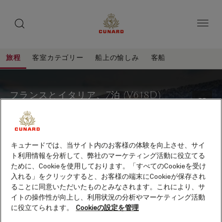
toggle
ゲ
search
ペ
button
button
ー
ス
ジ
ト
内
容
ス
へ
本
ピ
旅程
客室カテゴリー
船上の愉しみ
客船
ス
文
ー
キ
へ
フ
旅
ッ
カ
ス
程
ラ
プ
キ
ー
フランスとイタリア、7泊 (V618D)
ッ
ン
プ
客船
クイーン・ヴィクトリア
保存
ス
と
イ
キュナードでは、当サイト内のお客様の体験を向上させ、サイ
ト利用情報を分析して、弊社のマーケティング活動に役立てる
タ
ために、Cookieを使用しております。「すべてのCookieを受け
リ
入れる」をクリックすると、お客様の端末にCookieが保存され
ア、
ることに同意いただいたものとみなされます。これにより、サ
イトの操作性が向上し、利用状況の分析やマーケティング活動
7
出発直前オファー
に役立てられます。
Cookieの設定を管理
泊