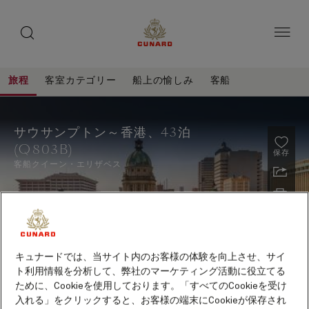
toggle
ゲ
search
ペ
button
button
ー
ス
ジ
ト
内
容
ス
へ
本
ピ
旅程
客室カテゴリー
船上の愉しみ
客船
ス
文
ー
キ
へ
サ
旅
ッ
カ
ス
程
ウ
プ
キ
ー
サウサンプトン～香港、43泊
ッ
サ
(Q803B)
プ
保存
ン
客船
クイーン・エリザベス
プ
ト
ン
～
キュナードでは、当サイト内のお客様の体験を向上させ、サイ
香
ト利用情報を分析して、弊社のマーケティング活動に役立てる
港、
ために、Cookieを使用しております。「すべてのCookieを受け
2027年10月～2028年5月出航クルーズ早期予約特典
43
入れる」をクリックすると、お客様の端末にCookieが保存され