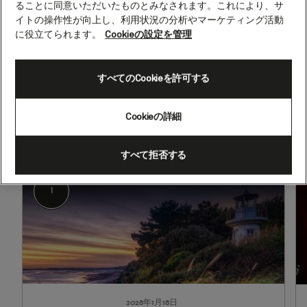
ることに同意いただいたものとみなされます。これにより、サ
泊
イトの操作性が向上し、利用状況の分析やマーケティング活動
(Q803B)
に役立てられます。
Cookieの設定を管理
2028年1月18日 - 2028年3月1日
すべてのCookieを許可する
出発
到着
サウサンプトン、イングランド
香港（中国）
（英国）
Cookieの詳細
すべて拒否する
1
2-
3
サウサンプトン、イングランド（英国）
1
2028年1月18日