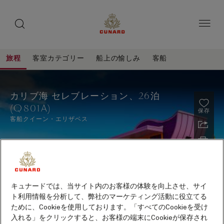
toggle
ゲ
search
ペ
button
button
ー
ス
ジ
ト
内
容
ス
へ
本
ピ
旅程
客室カテゴリー
船上の愉しみ
客船
ス
文
ー
キ
へ
カ
旅
ッ
カ
ス
程
リ
プ
キ
ー
カリブ海 セレブレーション、26泊
ッ
ブ
(Q801A)
プ
保存
海
客船
クイーン・エリザベス
セ
レ
ブ
レ
キュナードでは、当サイト内のお客様の体験を向上させ、サイ
ー
ト利用情報を分析して、弊社のマーケティング活動に役立てる
シ
ために、Cookieを使用しております。「すべてのCookieを受け
2027年10月～2028年5月出航クルーズ早期予約特典
ョ
入れる」をクリックすると、お客様の端末にCookieが保存され