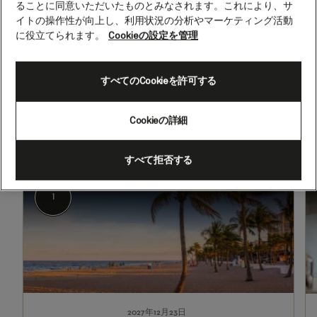
ることに同意いただいたものとみなされます。これにより、サ
ン、
イトの操作性が向上し、利用状況の分析やマーケティング活動
26
に役立てられます。
Cookieの設定を管理
泊
2027年12月23日 - 2028年1月18日
(Q801A)
すべてのCookieを許可する
出発
到着
マイアミ（フロリダ州）
サウサンプトン、イングランド
（英国）
Cookieの詳細
すべて拒否する
1
2-
3
マイアミ（フロリダ州）
1
2027年12月23日