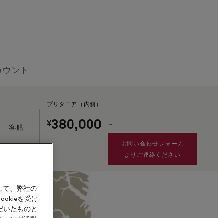
カウント
ブリタニア（内側）
380,000
¥
～
客船
お問い合わせフォーム
よりご連絡ください
租税・手数料及び港湾費用
として別途¥36,480が
加算されます。
して、弊社の
okieを受け
だいたものと