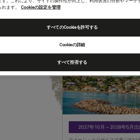
ます。これにより、サイトの操作性が向上し、利用状況の分析やマーケ
られます。
Cookieの設定を管理
東カリブ海、14泊
すべてのCookieを許可する
客船
クイーン・エリザベス
202
出発
:
到
マイアミ（フロリダ州）
Cookieの詳細
すべて拒否する
2027年10月～2028年
クイーン・エリザベスで過ごす14