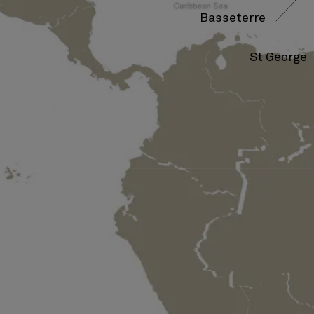
Basseterre
St George