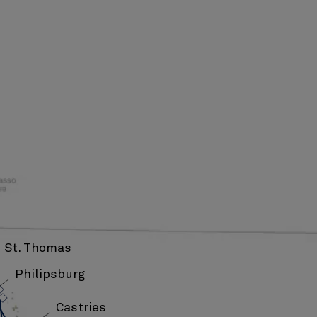
St. Thomas
›
›
Philipsburg
Castries