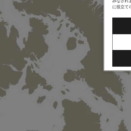
リ
みなされ
に役立て
ブ
海、
14
泊
(Q725)