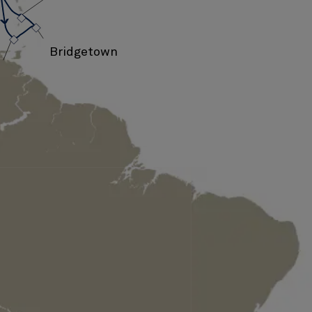
›
›
›
›
Bridgetown