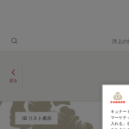
ペ
ゲ
ー
ジ
ス
内
容
ト
へ
ス
ス
キ
search
洋上の
ッ
button
ピ
プ
本
ー
文
へ
東カリブ海、14泊
ス
カ
キ
(Q725)
ッ
ー
戻る
2027年11月25日 - 2027年12月9日
プ
東
旅
キュナー
程
カ
マーケティ
リスト表示
入れる」