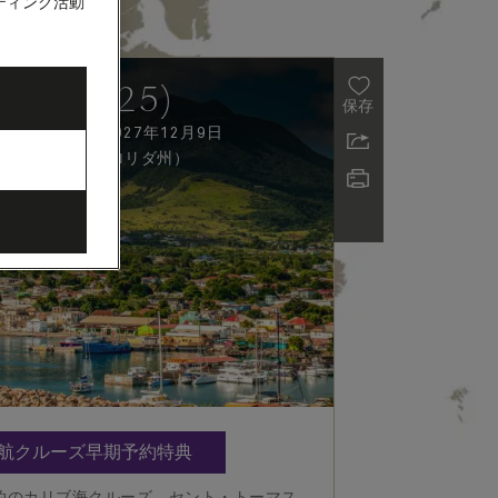
ティング活動
 (Q725)
保存
7年11月25日 - 2027年12月9日
着
:
マイアミ（フロリダ州）
5月出航クルーズ早期予約特典
泊のカリブ海クルーズ。セント・トーマス