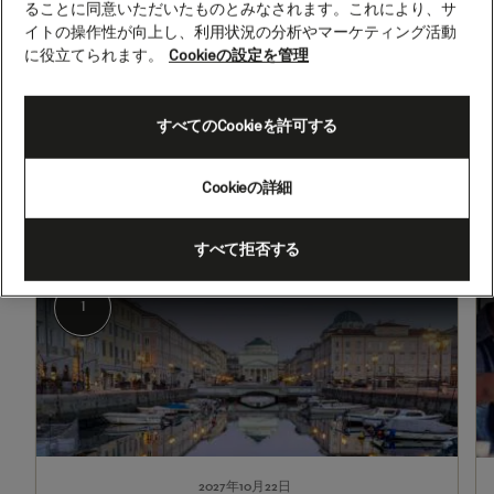
ることに同意いただいたものとみなされます。これにより、サ
ン、
イトの操作性が向上し、利用状況の分析やマーケティング活動
7
に役立てられます。
Cookieの設定を管理
泊
2027年10月22日 - 2027年10月29日
(Q722B)
すべてのCookieを許可する
出発
到着
トリエステ（イタリア）
バルセロナ（スペイン）
Cookieの詳細
すべて拒否する
1
2
トリエステ（イタリア）
1
2027年10月22日