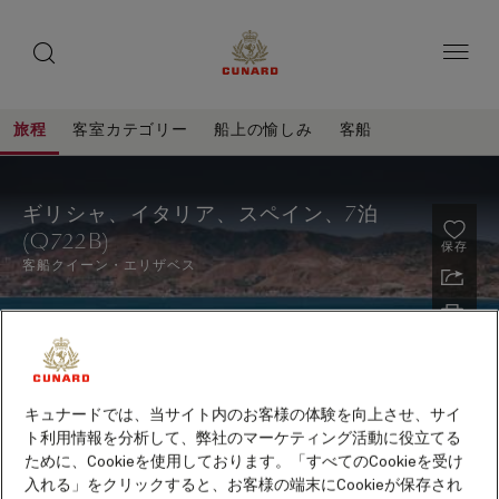
toggle
ゲ
search
ペ
button
button
ー
ス
ジ
ト
内
容
ス
へ
本
ピ
旅程
客室カテゴリー
船上の愉しみ
客船
ス
文
ー
キ
へ
ギ
旅
ッ
カ
ス
程
リ
プ
キ
ー
ギリシャ、イタリア、スペイン、7泊
ッ
シ
(Q722B)
プ
保存
ャ、
客船
クイーン・エリザベス
イ
タ
リ
ア、
キュナードでは、当サイト内のお客様の体験を向上させ、サイ
ス
ト利用情報を分析して、弊社のマーケティング活動に役立てる
ペ
ために、Cookieを使用しております。「すべてのCookieを受け
2027年10月～2028年5月出航クルーズ早期予約特典
イ
入れる」をクリックすると、お客様の端末にCookieが保存され