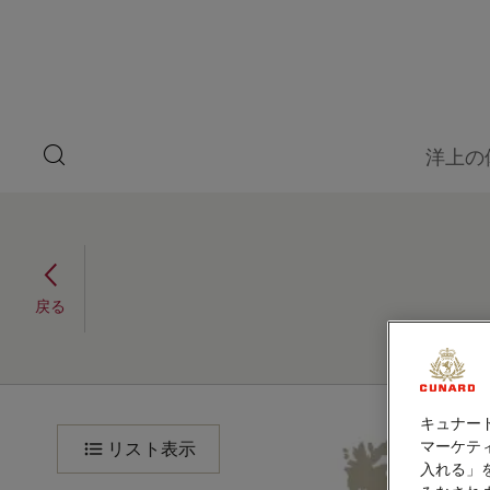
ペ
ゲ
ー
ジ
ス
内
容
ト
へ
ス
ス
キ
search
洋上の
ッ
button
ピ
プ
本
ー
文
へ
地中海、ギリシャ諸島、ア
ス
カ
キ
ドリア海、40泊 (Q722)
ッ
ー
戻る
2027年10月15日 - 2027年10月29日
プ
地
旅
キュナー
程
中
マーケティ
リスト表示
入れる」