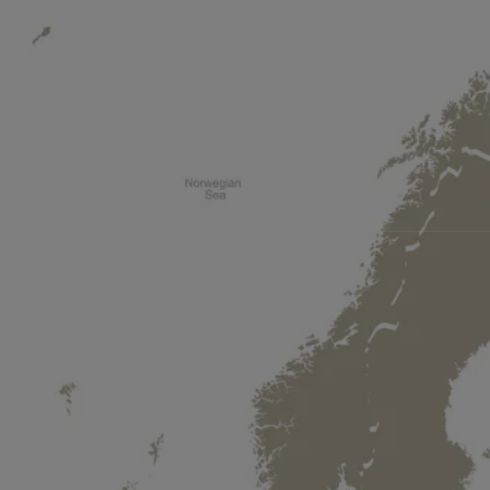
ア
海、
40
泊
(Q722)