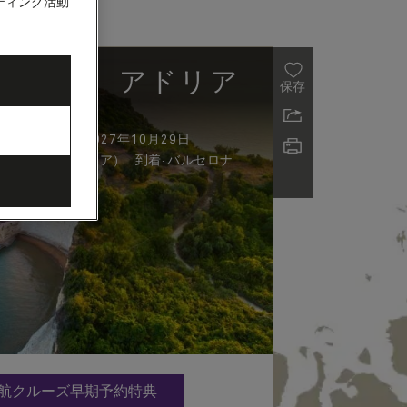
ティング活動
シャ諸島、アドリア
保存
2)
7年10月15日 - 2027年10月29日
到着
:
ツアー）（イタリア）
バルセロナ
5月出航クルーズ早期予約特典