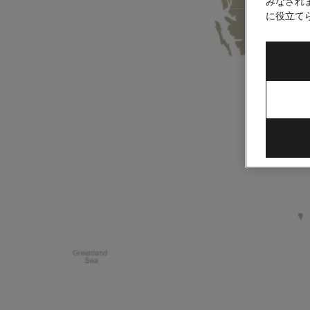
海、
みなされ
に役立て
ギ
リ
シ
ャ
諸
島、
ア
ド
リ