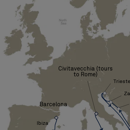
Civitavecchia (tours
to Rome)
Triest
›
›
Za
›
Barcelona
›
›
Ibiza