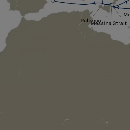
›
›
Me
Palermo
Messina Strait