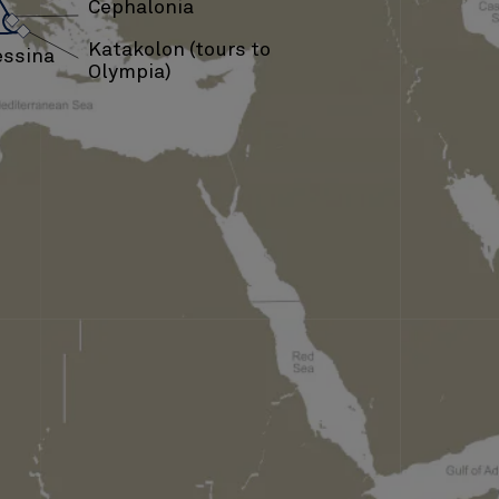
›
›
Cephalonia
›
Katakolon (tours to
ssina
Olympia)