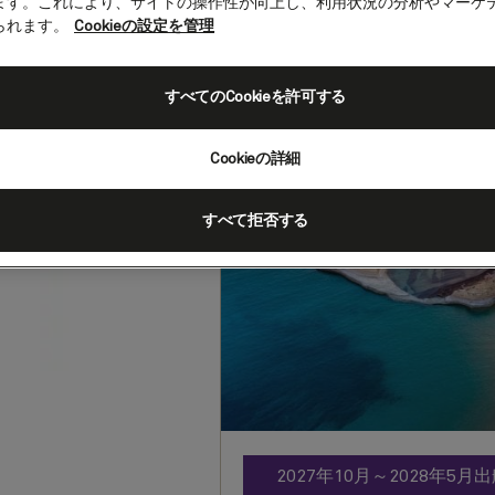
ます。これにより、サイトの操作性が向上し、利用状況の分析やマーケ
られます。
Cookieの設定を管理
地中海、ギリ
すべてのCookieを許可する
海、40泊 (Q72
Cookieの詳細
客船
クイーン・エリザベス
202
出発
:
チビタベッキア（ローマへの
（スペイン）
すべて拒否する
2027年10月～2028年