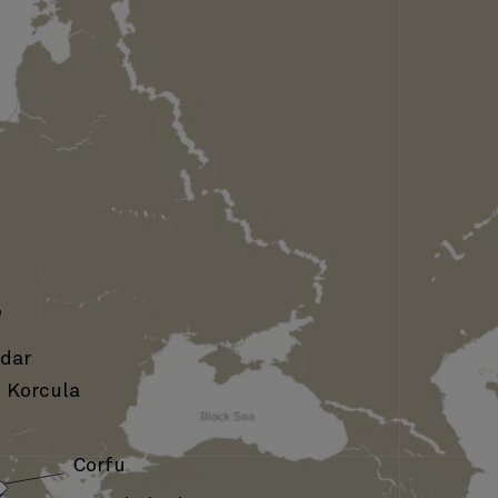
e
dar
Korcula
›
Corfu