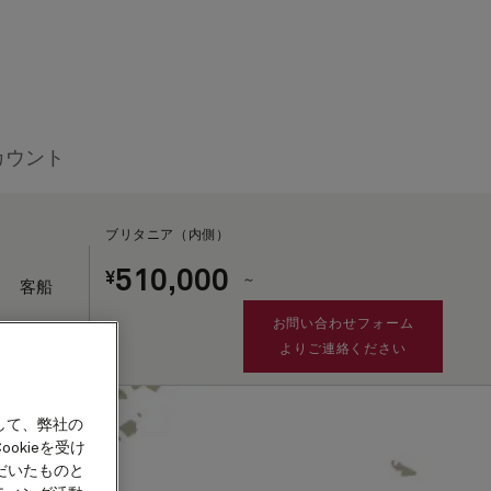
カウント
ブリタニア（内側）
510,000
¥
～
客船
お問い合わせフォーム
よりご連絡ください
租税・手数料及び港湾費用
として別途¥28,550が
加算されます。
して、弊社の
okieを受け
だいたものと