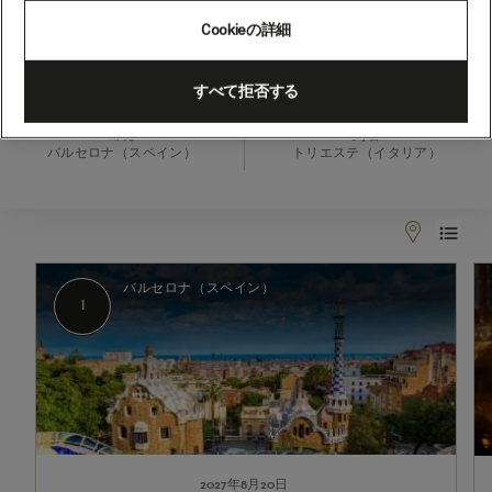
ネ
Cookieの詳細
グ
ロ、
2027年8月20日 - 2027年8月27日
すべて拒否する
7
出発
到着
泊
バルセロナ（スペイン）
トリエステ（イタリア）
(Q718A)
1
2
バルセロナ（スペイン）
1
2027年8月20日