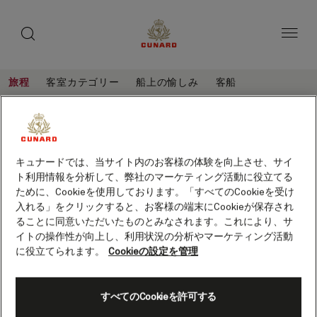
toggle
ゲ
search
ペ
button
button
ー
ス
ジ
ト
内
容
ス
へ
本
ピ
旅程
客室カテゴリー
船上の愉しみ
客船
ス
文
ー
キ
へ
マ
旅
ッ
カ
ス
程
ル
プ
キ
ー
マルタ、クロアチア、モンテネグロ、7
ッ
タ、
泊 (Q718A)
プ
保存
ク
キュナードでは、当サイト内のお客様の体験を向上させ、サイ
客船
クイーン・エリザベス
ト利用情報を分析して、弊社のマーケティング活動に役立てる
ロ
ために、Cookieを使用しております。「すべてのCookieを受け
ア
入れる」をクリックすると、お客様の端末にCookieが保存され
ることに同意いただいたものとみなされます。これにより、サ
チ
イトの操作性が向上し、利用状況の分析やマーケティング活動
ア、
に役立てられます。
Cookieの設定を管理
モ
ン
すべてのCookieを許可する
テ