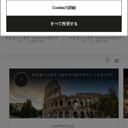
ャ、
Cookieの詳細
21
泊
2027年7月23日 - 2027年8月13日
すべて拒否する
(Q716B)
出発
到着
チビタベッキア（ローマへのツア
チビタベッキア（ローマへのツア
ー）（イタリア）
ー）（イタリア）
1
2
チビタベッキア（ローマへのツアー）（イタリア）
1
2027年7月23日