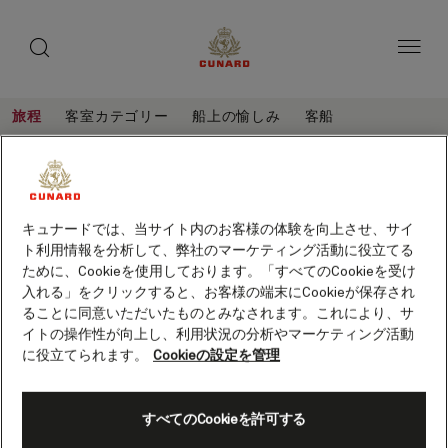
toggle
ゲ
search
ペ
button
button
ー
ス
ジ
ト
内
容
ス
へ
本
ピ
旅程
客室カテゴリー
船上の愉しみ
客船
ス
文
ー
キ
へ
地
旅
ッ
カ
ス
程
中
プ
キ
ー
地中海、アドリア海、ギリシャ、21泊
ッ
海、
(Q716B)
プ
保存
ア
キュナードでは、当サイト内のお客様の体験を向上させ、サイ
客船
クイーン・エリザベス
ト利用情報を分析して、弊社のマーケティング活動に役立てる
ド
ために、Cookieを使用しております。「すべてのCookieを受け
リ
入れる」をクリックすると、お客様の端末にCookieが保存され
ることに同意いただいたものとみなされます。これにより、サ
ア
イトの操作性が向上し、利用状況の分析やマーケティング活動
海、
に役立てられます。
Cookieの設定を管理
ギ
リ
すべてのCookieを許可する
シ