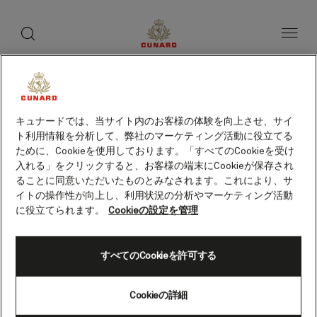
toggle
ゲ
search
ペ
button
button
ー
ス
ジ
ト
内
容
ス
へ
本
ピ
旅程
客室カテゴリー
船上の愉しみ
客船
ス
文
ー
キ
へ
ッ
カ
ス
プ
キュナードでは、当サイト内のお客様の体験を向上させ、サイ
キ
ー
ト利用情報を分析して、弊社のマーケティング活動に役立てる
ッ
プ
ために、Cookieを使用しております。「すべてのCookieを受け
入れる」をクリックすると、お客様の端末にCookieが保存され
ることに同意いただいたものとみなされます。これにより、サ
イトの操作性が向上し、利用状況の分析やマーケティング活動
に役立てられます。
Cookieの設定を管理
すべてのCookieを許可する
Cookieの詳細