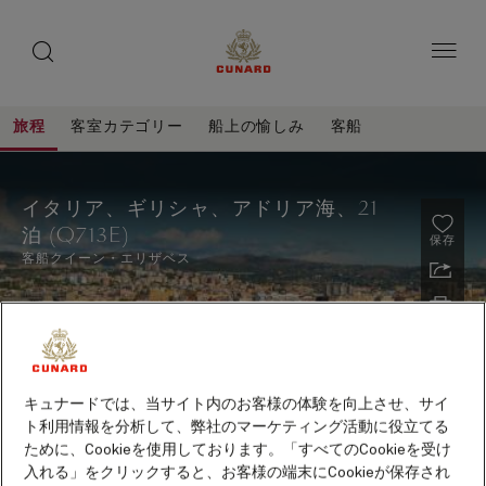
toggle
ゲ
search
ペ
button
button
ー
ス
ジ
ト
内
容
ス
へ
本
ピ
旅程
客室カテゴリー
船上の愉しみ
客船
ス
文
ー
キ
へ
イ
旅
ッ
カ
ス
程
タ
プ
キ
ー
イタリア、ギリシャ、アドリア海、21
ッ
リ
泊 (Q713E)
プ
保存
ア、
客船
クイーン・エリザベス
ギ
リ
シ
ャ、
キュナードでは、当サイト内のお客様の体験を向上させ、サイ
ア
ト利用情報を分析して、弊社のマーケティング活動に役立てる
ド
ために、Cookieを使用しております。「すべてのCookieを受け
2027年10月～2028年5月出航クルーズ早期予約特典
リ
入れる」をクリックすると、お客様の端末にCookieが保存され