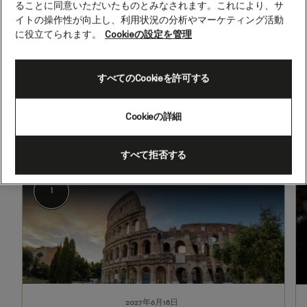
ることに同意いただいたものとみなされます。これにより、サ
ア
イトの操作性が向上し、利用状況の分析やマーケティング活動
海、
に役立てられます。
Cookieの設定を管理
21
2027年6月18日 - 2027年7月9日
泊
すべてのCookieを許可する
出発
到着
(Q713E)
チビタベッキア（ローマへのツア
チビタベッキア（ローマへのツア
ー）（イタリア）
ー）（イタリア）
Cookieの詳細
すべて拒否する
1
2
チビタベッキア（ローマへのツアー）（イタリア）
1
2027年6月18日