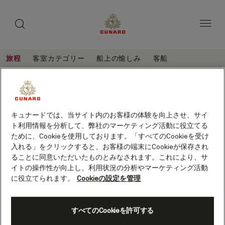
toggle
ゲ
search
ペ
button
button
ー
ス
ジ
ト
内
容
ス
へ
本
ピ
旅程
客室カテゴリー
船上の愉しみ
客船
ス
文
ー
キ
へ
カ
旅
ッ
カ
ス
程
リ
プ
キ
ー
カリブ海、21泊 (Q630A)
ッ
ブ
プ
客船
クイーン・エリザベス
保存
海、
キュナードでは、当サイト内のお客様の体験を向上させ、サイ
ト利用情報を分析して、弊社のマーケティング活動に役立てる
21
ために、Cookieを使用しております。「すべてのCookieを受け
泊
入れる」をクリックすると、お客様の端末にCookieが保存され
ることに同意いただいたものとみなされます。これにより、サ
(Q630A)
イトの操作性が向上し、利用状況の分析やマーケティング活動
に役立てられます。
Cookieの設定を管理
すべてのCookieを許可する