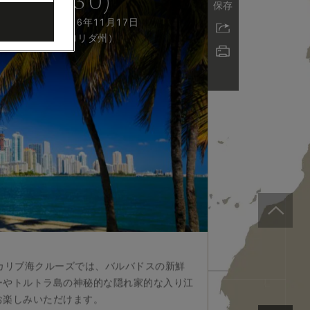
 (Q630)
保存
6年11月5日 - 2026年11月17日
着
:
マイアミ（フロリダ州）
カリブ海クルーズでは、バルバドスの新鮮
ーやトルトラ島の神秘的な隠れ家的な入り江
お楽しみいただけます。