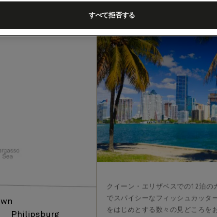
東カリブ海、12泊
すべて拒否する
客船
クイーン・エリザベス
202
出発
:
到
マイアミ（フロリダ州）
クイーン・エリザベスでの12泊の
でスパイシーなフィッシュカッタ
own
をはじめとする数々の見どころを
Philipsburg