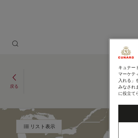
ペ
ゲ
ー
ジ
ス
内
容
ト
へ
ス
ス
キ
search
洋上の
ッ
button
ピ
プ
本
ー
文
キュナー
へ
東カリブ海、12泊
ス
カ
マーケティ
キ
(Q630)
入れる」
ッ
ー
戻る
みなされ
2026年11月5日 - 2026年11月17日
プ
に役立て
東
旅
程
カ
リスト表示