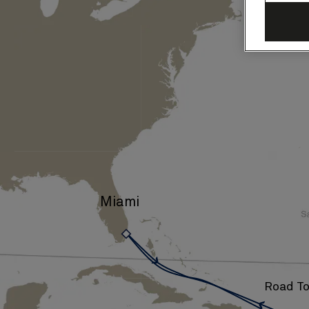
リ
ブ
海、
12
泊
(Q630)
Miami
›
Road T