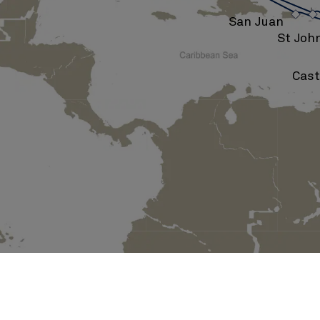
›
San Juan
St Joh
Cast