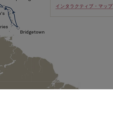
›
›
インタラクティブ・マップ
›
›
n's
›
ries
Bridgetown