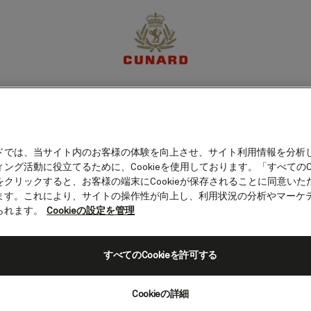
体験
目的地
クルーズ
特別限定オファー
マイア
ドでは、当サイト内のお客様の体験を向上させ、サイト利用情報を分析
ング活動に役立てるために、Cookieを使用しております。「すべてのCo
旅程
客室カテゴリー
船上の愉しみ
をクリックすると、お客様の端末にCookieが保存されることに同意いた
ます。これにより、サイトの操作性が向上し、利用状況の分析やマーケ
られます。
Cookieの設定を管理
すべてのCookieを許可する
Cookieの詳細