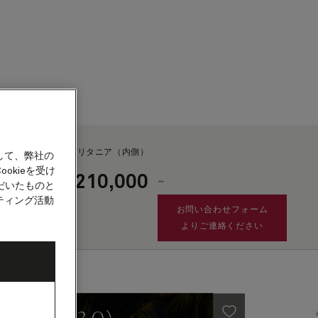
カウント
ブリタニア（内側）
して、弊社の
okieを受け
210,000
¥
～
客船
だいたものと
ティング活動
お問い合わせフォーム
よりご連絡ください
租税・手数料及び港湾費用
として別途¥30,136が
加算されます。