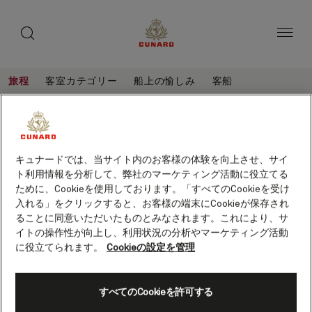
toggle
ゲ
search
ペ
button
button
ー
ス
ジ
ト
内
容
ス
へ
本
ピ
旅程
客室カテゴリー
船上の愉しみ
客船
ス
文
ー
キ
へ
洋
旅
ッ
カ
ス
程
上
プ
キ
ー
洋上の文学フェスティバル クルーズ、7
ッ
の
泊 (M735)
プ
保存
文
キュナードでは、当サイト内のお客様の体験を向上させ、サイ
客船
クイーン・メリー 2
ト利用情報を分析して、弊社のマーケティング活動に役立てる
学
ために、Cookieを使用しております。「すべてのCookieを受け
フ
入れる」をクリックすると、お客様の端末にCookieが保存され
ることに同意いただいたものとみなされます。これにより、サ
ェ
イトの操作性が向上し、利用状況の分析やマーケティング活動
ス
に役立てられます。
Cookieの設定を管理
テ
ィ
すべてのCookieを許可する
バ