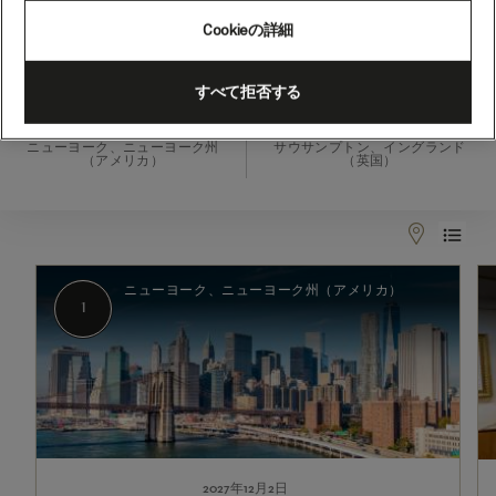
ル
Cookieの詳細
ク
ル
2027年12月2日 - 2027年12月9日
すべて拒否する
ー
出発
到着
ズ、
ニューヨーク、ニューヨーク州
サウサンプトン、イングランド
（アメリカ）
（英国）
7
泊
(M735)
1
2-
7
ニューヨーク、ニューヨーク州（アメリカ）
1
2027年12月2日