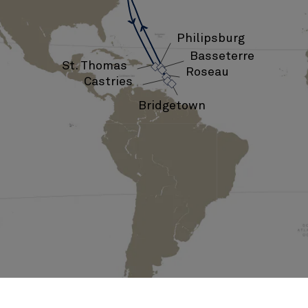
泊
›
(M733A)
Philipsburg
›
Basseterre
›
›
St. Thomas
›
›
Roseau
Castries
Bridgetown