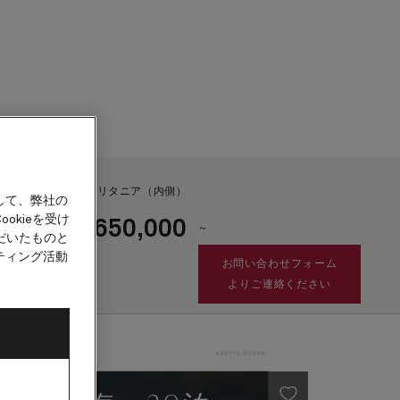
カウント
ブリタニア（内側）
して、弊社の
okieを受け
650,000
¥
～
客船
だいたものと
ティング活動
お問い合わせフォーム
よりご連絡ください
租税・手数料及び港湾費用
として別途¥42,825が
加算されます。