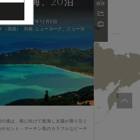
カリブ海、20泊
保存
11月12日 - 2027年12月2日
到着
:
ド（英国）
ニューヨーク、ニューヨ
断の後は、南に向けて航海し太陽が降り注ぐ
魚やセント・マーチン島のカラフルなビーチ
。