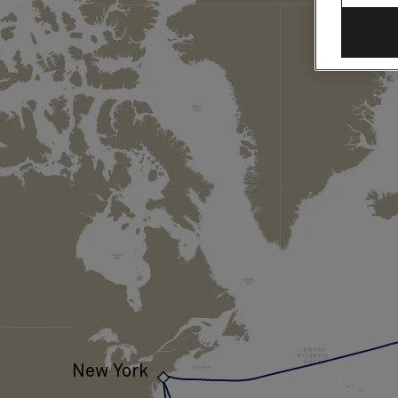
洋
横
断
と
東
カ
リ
ブ
海、
20
›
New York