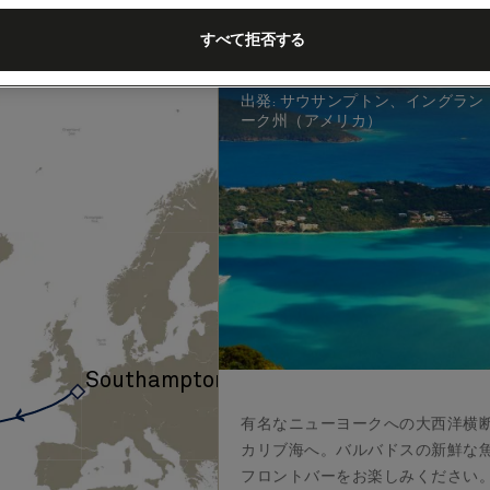
大西洋横断と東
(M733A)
すべて拒否する
客船
クイーン・メリー 2
2027年
出発
:
サウサンプトン、イングラン
ーク州（アメリカ）
›
Southampton
有名なニューヨークへの大西洋横
カリブ海へ。バルバドスの新鮮な
フロントバーをお楽しみください