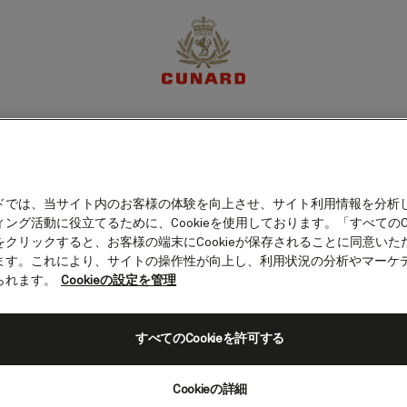
体験
目的地
クルーズ
特別限定オファー
マイア
ドでは、当サイト内のお客様の体験を向上させ、サイト利用情報を分析
ング活動に役立てるために、Cookieを使用しております。「すべてのCo
旅程
客室カテゴリー
船上の愉しみ
をクリックすると、お客様の端末にCookieが保存されることに同意いた
ます。これにより、サイトの操作性が向上し、利用状況の分析やマーケ
られます。
Cookieの設定を管理
すべてのCookieを許可する
Cookieの詳細