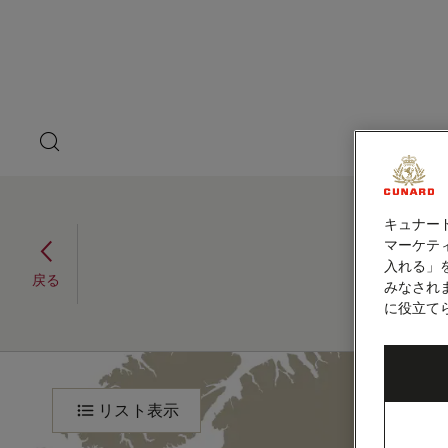
ペ
ゲ
ー
ジ
ス
内
容
ト
へ
ス
ス
キ
search
洋上の
ッ
button
ピ
プ
本
ー
文
へ
キュナー
大西洋横断と東カリブ海、
ス
カ
マーケティ
キ
20泊 (M733A)
入れる」
ッ
ー
戻る
みなされ
2027年11月12日 - 2027年12月2日
プ
に役立て
大
旅
程
西
リスト表示