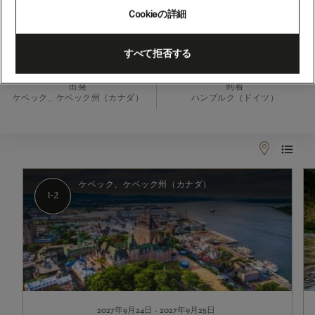
(M727B)
Cookieの詳細
すべて拒否する
2027年9月24日 - 2027年10月11日
出発
到着
ケベック、ケベック州（カナダ）
ハンブルク（ドイツ）
1-
3
2
ケベック、ケベック州（カナダ）
1-2
2027年9月24日 - 2027年9月25日