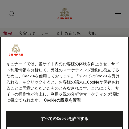
toggle
ゲ
search
ペ
button
button
ー
ス
ジ
ト
内
容
ス
へ
本
ピ
旅程
客室カテゴリー
船上の愉しみ
客船
ス
文
ー
キ
へ
大
旅
ッ
カ
ス
程
西
プ
キ
ー
大西洋横断とカナダ、17泊 (M727B)
ッ
洋
プ
客船
クイーン・メリー 2
キュナードでは、当サイト内のお客様の体験を向上させ、サイ
保存
横
ト利用情報を分析して、弊社のマーケティング活動に役立てる
断
ために、Cookieを使用しております。「すべてのCookieを受け
入れる」をクリックすると、お客様の端末にCookieが保存され
と
ることに同意いただいたものとみなされます。これにより、サ
カ
イトの操作性が向上し、利用状況の分析やマーケティング活動
ナ
に役立てられます。
Cookieの設定を管理
ダ、
17
すべてのCookieを許可する
泊