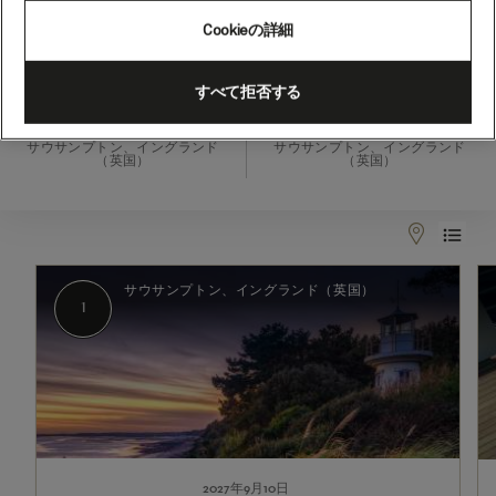
ラ
Cookieの詳細
ン
ド
2027年9月10日 - 2027年10月8日
すべて拒否する
と
出発
到着
カ
サウサンプトン、イングランド
サウサンプトン、イングランド
（英国）
（英国）
ナ
ダ、
28
1
2-
泊
7
サウサンプトン、イングランド（英国）
(M725C)
1
2027年9月10日