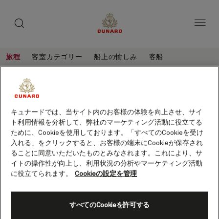
toggle
ゲ
search
ペ
button
button
ー
ス
ジ
ト
内
容
ス
へ
本
ピ
旅程
客室カテゴリー
船上の愉しみ
客船
ス
文
ー
キ
へ
大
旅
ッ
カ
ス
程
西
プ
キ
ー
大西洋横断、ニューイングランドとカ
ッ
洋
ナダ、28泊 (M725C)
プ
保存
横
キュナードでは、当サイト内のお客様の体験を向上させ、サイ
客船
クイーン・メリー 2
ト利用情報を分析して、弊社のマーケティング活動に役立てる
断、
ために、Cookieを使用しております。「すべてのCookieを受け
ニ
入れる」をクリックすると、お客様の端末にCookieが保存され
ることに同意いただいたものとみなされます。これにより、サ
ュ
イトの操作性が向上し、利用状況の分析やマーケティング活動
ー
に役立てられます。
Cookieの設定を管理
イ
ン
すべてのCookieを許可する
グ