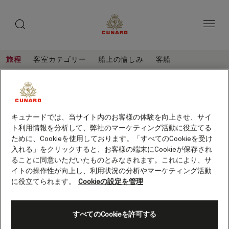
toggle
ゲ
search
ペ
button
button
ー
ス
ジ
ト
内
容
ス
へ
本
ピ
旅程
客室カテゴリー
船上の愉しみ
客船
ス
文
ー
キ
へ
ア
旅
ッ
カ
ス
程
メ
プ
キ
ー
アメリカ独立記念日 クルーズ、14泊
ッ
リ
(M717A)
プ
保存
カ
キュナードでは、当サイト内のお客様の体験を向上させ、サイ
客船
クイーン・メリー 2
ト利用情報を分析して、弊社のマーケティング活動に役立てる
独
ために、Cookieを使用しております。「すべてのCookieを受け
立
入れる」をクリックすると、お客様の端末にCookieが保存され
ることに同意いただいたものとみなされます。これにより、サ
記
イトの操作性が向上し、利用状況の分析やマーケティング活動
念
に役立てられます。
Cookieの設定を管理
日
ク
すべてのCookieを許可する
ル