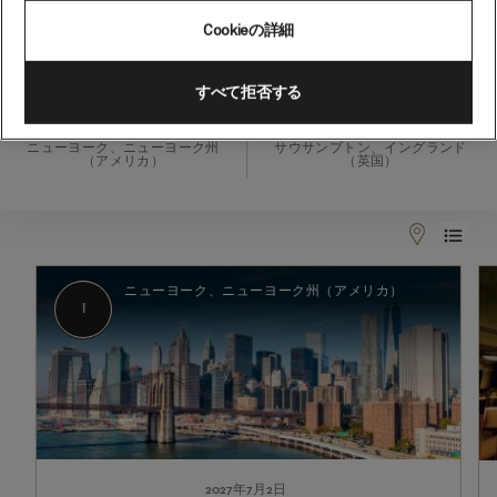
ー
Cookieの詳細
ズ、
14
2027年7月2日 - 2027年7月16日
すべて拒否する
泊
出発
到着
(M717A)
ニューヨーク、ニューヨーク州
サウサンプトン、イングランド
（アメリカ）
（英国）
1
2
ニューヨーク、ニューヨーク州（アメリカ）
1
2027年7月2日