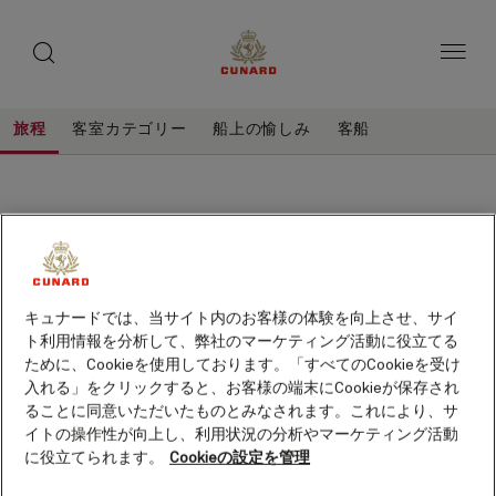
toggle
ゲ
search
ペ
button
button
ー
ス
ジ
ト
内
容
ス
へ
本
ピ
旅程
客室カテゴリー
船上の愉しみ
客船
ス
文
ー
キ
へ
ッ
カ
ス
プ
キ
ー
ッ
プ
キュナードでは、当サイト内のお客様の体験を向上させ、サイ
ト利用情報を分析して、弊社のマーケティング活動に役立てる
ために、Cookieを使用しております。「すべてのCookieを受け
入れる」をクリックすると、お客様の端末にCookieが保存され
ることに同意いただいたものとみなされます。これにより、サ
イトの操作性が向上し、利用状況の分析やマーケティング活動
に役立てられます。
Cookieの設定を管理