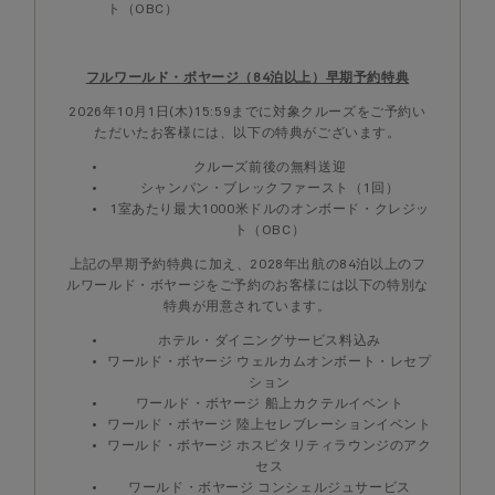
ト（OBC）
フルワールド・ボヤージ（84泊以上）早期予約特典
2026年10月1日(木)15:59までに対象クルーズをご予約い
ただいたお客様には、以下の特典がございます。
クルーズ前後の無料送迎
シャンパン・ブレックファースト（1回）
1室あたり最大1000米ドルのオンボード・クレジッ
ト（OBC）
上記の早期予約特典に加え、2028年出航の84泊以上のフ
ルワールド・ボヤージをご予約のお客様には以下の特別な
特典が用意されています。
ホテル・ダイニングサービス料込み
ワールド・ボヤージ ウェルカムオンボート・レセプ
ション
ワールド・ボヤージ 船上カクテルイベント
ワールド・ボヤージ 陸上セレブレーションイベント
ワールド・ボヤージ ホスピタリティラウンジのアク
セス
ワールド・ボヤージ コンシェルジュサービス