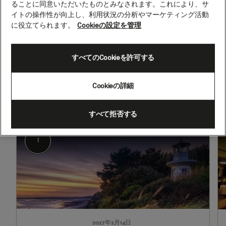
ることに同意いただいたものとみなされます。これにより、サ
泊
イトの操作性が向上し、利用状況の分析やマーケティング活動
(M704)
に役立てられます。
Cookieの設定を管理
2027年2月14日 - 2027年2月21日
すべてのCookieを許可する
出発
到着
サウサンプトン、イングランド
サウサンプトン、イングランド
（英国）
（英国）
Cookieの詳細
すべて拒否する
1
2
サウサンプトン、イングランド（英国）
1
2027年2月14日