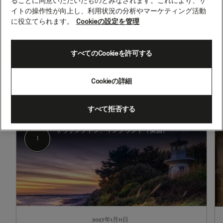
ることに同意いただいたものとみなされます。これにより、サ
イトの操作性が向上し、利用状況の分析やマーケティング活動
に役立てられます。
Cookieの設定を管理
2027年1月11日 - 2027年2月14日
すべてのCookieを許可する
出発
到着
サウサンプトン、イングランド
サウサンプトン、イングランド
（英国）
（英国）
Cookieの詳細
すべて拒否する
1
2-
4
サウサンプトン、イングランド（英国）
1
2027年1月11日