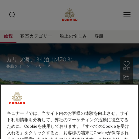
toggle
ゲ
search
ペ
button
button
ー
ス
ジ
ト
内
容
ス
へ
本
ピ
旅程
客室カテゴリー
船上の愉しみ
客船
ス
文
ー
キ
へ
カ
旅
ッ
カ
ス
程
リ
プ
キ
ー
カリブ海、34泊 (M703)
ッ
ブ
プ
客船
クイーン・メリー 2
保存
海、
34
泊
(M703)
キュナードでは、当サイト内のお客様の体験を向上させ、サイ
ト利用情報を分析して、弊社のマーケティング活動に役立てる
ために、Cookieを使用しております。「すべてのCookieを受け
2027年10月～2028年5月出航クルーズ早期予約特典
入れる」をクリックすると、お客様の端末にCookieが保存され