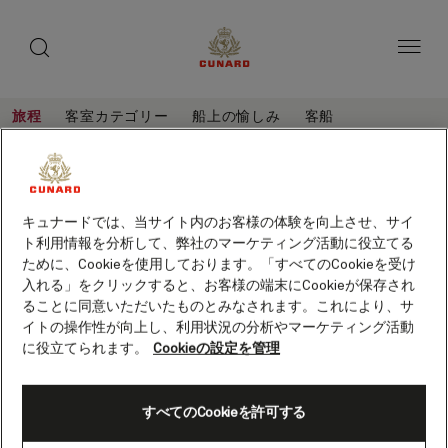
toggle
ゲ
search
ペ
button
button
ー
ス
ジ
ト
内
容
ス
へ
本
ピ
旅程
客室カテゴリー
船上の愉しみ
客船
ス
文
ー
キ
へ
ハ
旅
ッ
カ
ス
程
ン
プ
キ
ー
ハンブルグとゼーブルージュ ショート
ッ
ブ
クルーズ、5泊 (M626D)
プ
キュナードでは、当サイト内のお客様の体験を向上させ、サイ
保存
ル
客船
クイーン・メリー 2
ト利用情報を分析して、弊社のマーケティング活動に役立てる
グ
ために、Cookieを使用しております。「すべてのCookieを受け
入れる」をクリックすると、お客様の端末にCookieが保存され
と
ることに同意いただいたものとみなされます。これにより、サ
ゼ
イトの操作性が向上し、利用状況の分析やマーケティング活動
ー
に役立てられます。
Cookieの設定を管理
ブ
ル
すべてのCookieを許可する
ー