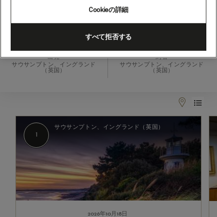
ジ
Cookieの詳細
ュ
シ
2026年10月18日 - 2026年10月23日
すべて拒否する
ョ
出発
到着
ー
サウサンプトン、イングランド
サウサンプトン、イングランド
（英国）
（英国）
ト
ク
ル
1
2
ー
サウサンプトン、イングランド（英国）
ズ、
1
5
泊
(M626D)
2026年10月18日