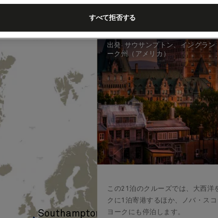
大西洋横断、
とカナダ、21泊 
すべて拒否する
客船
クイーン・メリー 2
2026年
出発
:
サウサンプトン、イングラン
ーク州（アメリカ）
この21泊のクルーズでは、大西洋
クに1泊寄港するほか、ノバ・ス
Southampton
ヨークにも停泊します。