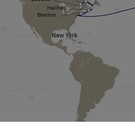
›
›
ン
›
›
›
›
›
Halifax
ド
Boston
と
New York
カ
ナ
ダ、
21
泊
(M623B)