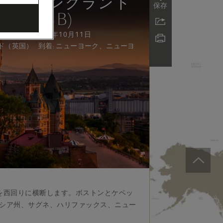
ニューイングランド
保存
(M623B)
9月19日 - 2026年10月11日
到着
:
ド（英国）
ニューヨーク、ニューヨ
を西回りに横断します。ボストンとケベッ
コシア州、サグネ、ハリファックス、ニュー