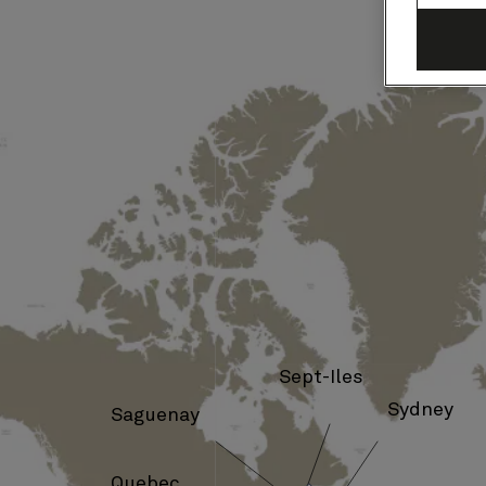
洋
横
断、
ニ
ュ
ー
イ
ン
Sept-Iles
グ
Sydney
Saguenay
ラ
Quebec