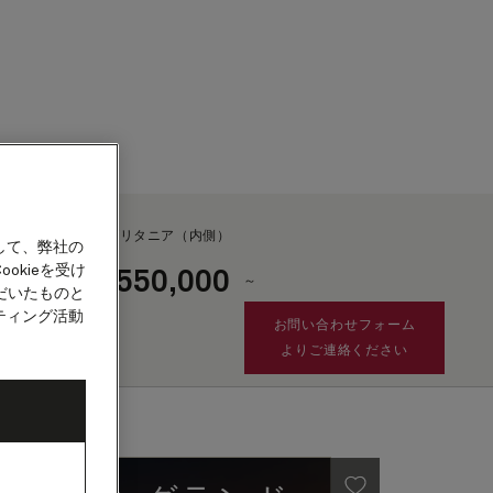
カウント
ブリタニア（内側）
して、弊社の
okieを受け
550,000
¥
～
客船
だいたものと
ティング活動
お問い合わせフォーム
よりご連絡ください
租税・手数料及び港湾費用
として別途¥71,375が
加算されます。