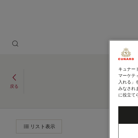
ペ
ゲ
ー
ジ
ス
内
容
ト
へ
ス
ス
キ
search
洋上の
ッ
button
ピ
プ
本
ー
文
大西洋横断、ニューイング
へ
キュナー
ス
カ
マーケティ
ランドとカナダ、21泊
キ
入れる」
(M623B)
ッ
ー
戻る
みなされ
プ
2026年9月19日 - 2026年10月11日
に役立て
大
旅
程
西
リスト表示