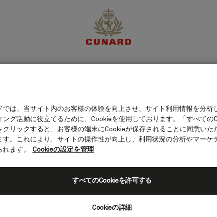
体験
目的地
クルーズ
特別限定オファー
マイア
ドでは、当サイト内のお客様の体験を向上させ、サイト利用情報を分析
ング活動に役立てるために、Cookieを使用しております。「すべてのCo
旅程
客室カテゴリー
船上の愉しみ
をクリックすると、お客様の端末にCookieが保存されることに同意いた
ます。これにより、サイトの操作性が向上し、利用状況の分析やマーケ
られます。
Cookieの設定を管理
すべてのCookieを許可する
Cookieの詳細