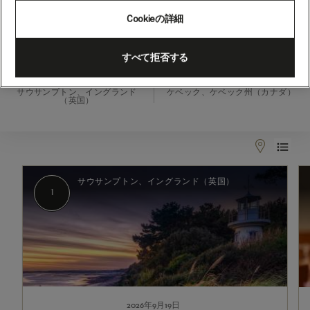
ラ
Cookieの詳細
ン
ド
2026年9月19日 - 2026年10月4日
すべて拒否する
と
出発
到着
カ
サウサンプトン、イングランド
ケベック、ケベック州（カナダ）
（英国）
ナ
ダ、
14
1
2-
泊
7
サウサンプトン、イングランド（英国）
(M623A)
1
2026年9月19日