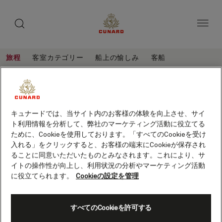
toggle
ゲ
search
ペ
button
button
ー
ス
ジ
ト
内
容
ス
へ
本
ピ
旅程
客室カテゴリー
船上の愉しみ
客船
ス
文
ー
キ
へ
大
旅
ッ
カ
ス
程
西
プ
キ
ー
大西洋横断、ニューイングランドとカ
ッ
洋
ナダ、14泊 (M623A)
プ
保存
横
キュナードでは、当サイト内のお客様の体験を向上させ、サイ
客船
クイーン・メリー 2
ト利用情報を分析して、弊社のマーケティング活動に役立てる
断、
ために、Cookieを使用しております。「すべてのCookieを受け
ニ
入れる」をクリックすると、お客様の端末にCookieが保存され
ることに同意いただいたものとみなされます。これにより、サ
ュ
イトの操作性が向上し、利用状況の分析やマーケティング活動
ー
に役立てられます。
Cookieの設定を管理
イ
ン
すべてのCookieを許可する
グ