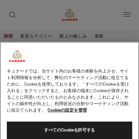
toggle
ゲ
search
ペ
button
button
ー
ス
ジ
ト
内
容
ス
へ
本
ピ
旅程
客室カテゴリー
船上の愉しみ
客船
ス
文
ー
キ
へ
ノ
旅
ッ
カ
ス
程
ル
プ
キ
ー
ノルウェーフィヨルド、26泊 (M619B)
ッ
ウ
プ
客船
クイーン・メリー 2
保存
ェ
キュナードでは、当サイト内のお客様の体験を向上させ、サイ
ト利用情報を分析して、弊社のマーケティング活動に役立てる
ー
ために、Cookieを使用しております。「すべてのCookieを受け
フ
入れる」をクリックすると、お客様の端末にCookieが保存され
ることに同意いただいたものとみなされます。これにより、サ
ィ
イトの操作性が向上し、利用状況の分析やマーケティング活動
ヨ
に役立てられます。
Cookieの設定を管理
ル
ド、
すべてのCookieを許可する
26