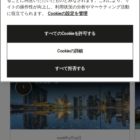
ることに同意いただいたものとみなされます。これにより、サ
プ
イトの操作性が向上し、利用状況の分析やマーケティング活動
ト
に役立てられます。
Cookieの設定を管理
ン、
2028年3月25日 - 2028年5月2日
38
すべてのCookieを許可する
出発
到着
泊
シンガポール
サウサンプトン、イングランド
（英国）
(H807E)
Cookieの詳細
すべて拒否する
1
2
シンガポール
1
2028年3月25日