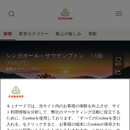
toggle
ゲ
search
ペ
button
button
ー
ス
ジ
ト
内
容
ス
へ
本
ピ
旅程
客室カテゴリー
船上の愉しみ
客船
ス
文
ー
キ
へ
シ
旅
ッ
カ
ス
程
ン
プ
キ
ー
シンガポール～サウサンプトン、38泊
ッ
ガ
(H807E)
プ
保存
ポ
客船
クイーン・アン
ー
ル
～
サ
キュナードでは、当サイト内のお客様の体験を向上させ、サイ
ウ
ト利用情報を分析して、弊社のマーケティング活動に役立てる
サ
ために、Cookieを使用しております。「すべてのCookieを受け
2027年10月～2028年5月出航クルーズ早期予約特典
入れる」をクリックすると、お客様の端末にCookieが保存され
ン