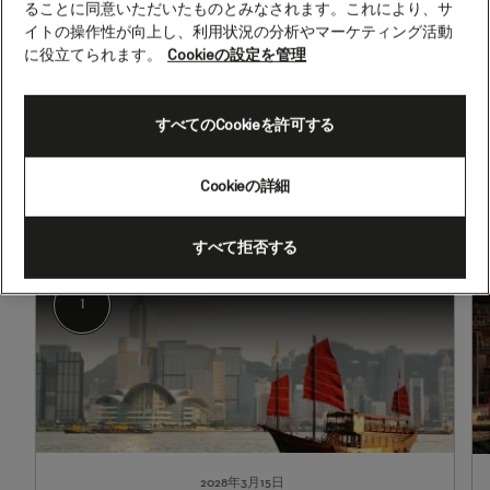
ることに同意いただいたものとみなされます。これにより、サ
イトの操作性が向上し、利用状況の分析やマーケティング活動
に役立てられます。
Cookieの設定を管理
2028年3月15日 - 2028年5月4日
すべてのCookieを許可する
出発
到着
香港（中国）
ハンブルク（ドイツ）
Cookieの詳細
すべて拒否する
1
2-
5
香港（中国）
1
2028年3月15日