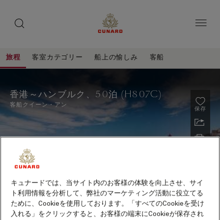
toggle
ゲ
search
ペ
button
button
ー
ス
ジ
ト
内
容
ス
へ
本
ピ
旅程
客室カテゴリー
船上の愉しみ
客船
ス
文
ー
キ
へ
香
旅
ッ
カ
ス
程
港
プ
キ
ー
香港～ハンブルク、50泊 (H807C)
ッ
～
プ
客船
クイーン・アン
保存
ハ
ン
ブ
ル
ク、
キュナードでは、当サイト内のお客様の体験を向上させ、サイ
50
ト利用情報を分析して、弊社のマーケティング活動に役立てる
泊
ために、Cookieを使用しております。「すべてのCookieを受け
2027年10月～2028年5月出航クルーズ早期予約特典
(H807C)
入れる」をクリックすると、お客様の端末にCookieが保存され