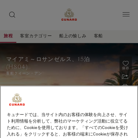
toggle
ゲ
search
ペ
button
button
ー
ス
ジ
ト
内
容
ス
へ
本
ピ
旅程
客室カテゴリー
船上の愉しみ
客船
ス
文
ー
キ
へ
マ
旅
ッ
カ
ス
程
イ
プ
キ
ー
マイアミ～ロサンゼルス、15泊
ッ
ア
(H804)
プ
保存
ミ
客船
クイーン・アン
～
ロ
サ
ン
キュナードでは、当サイト内のお客様の体験を向上させ、サイ
ゼ
ト利用情報を分析して、弊社のマーケティング活動に役立てる
ル
ために、Cookieを使用しております。「すべてのCookieを受け
2027年10月～2028年5月出航クルーズ早期予約特典
ス、
入れる」をクリックすると、お客様の端末にCookieが保存され