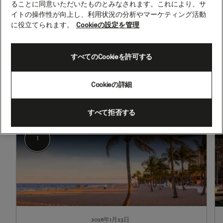
ることに同意いただいたものとみなされます。これにより、サ
15
イトの操作性が向上し、利用状況の分析やマーケティング活動
泊
に役立てられます。
Cookieの設定を管理
(H804)
2028年1月23日 - 2028年2月7日
すべてのCookieを許可する
出発
到着
マイアミ（フロリダ州）
ロサンゼルス、カリフォルニア州
（アメリカ）
Cookieの詳細
すべて拒否する
1
2-
4
マイアミ（フロリダ州）
1
2028年1月23日