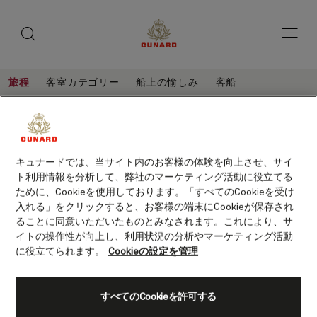
toggle
ゲ
search
ペ
button
button
ー
ス
ジ
ト
内
容
ス
へ
本
ピ
旅程
客室カテゴリー
船上の愉しみ
客船
ス
文
ー
キ
へ
ゼ
旅
ッ
カ
ス
程
ー
プ
キ
ー
ゼーブルージュとロッテルダム、5泊
ッ
ブ
(H802A)
プ
保存
ル
キュナードでは、当サイト内のお客様の体験を向上させ、サイ
客船
クイーン・アン
ト利用情報を分析して、弊社のマーケティング活動に役立てる
ー
ために、Cookieを使用しております。「すべてのCookieを受け
ジ
入れる」をクリックすると、お客様の端末にCookieが保存され
ることに同意いただいたものとみなされます。これにより、サ
ュ
イトの操作性が向上し、利用状況の分析やマーケティング活動
と
に役立てられます。
Cookieの設定を管理
ロ
ッ
すべてのCookieを許可する
テ