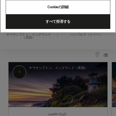
ル
Cookieの詳細
ダ
ム、
2028年1月4日 - 2028年1月9日
すべて拒否する
5
出発
到着
泊
サウサンプトン、イングランド
ハンブルク（ドイツ）
（英国）
(H802A)
1
2
サウサンプトン、イングランド（英国）
1
2028年1月4日