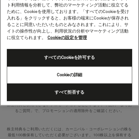
ト利用情報を分析して、弊社のマーケティング活動に役立てる
ために、Cookieを使用しております。「すべてのCookieを受け
カーニバル・コーポレーションは、株主特典の処理のさらなる自動化、
入れる」をクリックすると、お客様の端末にCookieが保存され
効率化のために、Stockperksと提携いたしました。株主特典をご利用
ることに同意いただいたものとみなされます。これにより、サ
いただくには、
カーニバル・コーポレーションのウェブサイト
をご覧く
イトの操作性が向上し、利用状況の分析やマーケティング活動
ださい。カーニバル・コーポレーションの株主特典プログラムの詳細、
に役立てられます。
Cookieの設定を管理
アプリのダウンロード、オンボード・クレジットの請求方法などをご確
認いただけます。
すべてのCookieを許可する
株主特典をご予約に適用するには、出発日の90日前から21日前までの
間に当社までご連絡いただく必要がありますのでご注意ください。出発
Cookieの詳細
日の21日前を過ぎてのご予約は、株主特典の対象外となります。お申し
込みは出発日の3週間前までにしていただく必要がございます。乗船後
のお申し込みはお受けできません。
すべて拒否する
株主特典と併用できないプロモーションもございます。下記の「よくあ
るご質問」で、プロモーションの適用除外をご確認ください。
株主特典をご利用いただくには、カーニバル・コーポレーションの株を
最低100株保有していただく必要がございます。100株以上を保有する