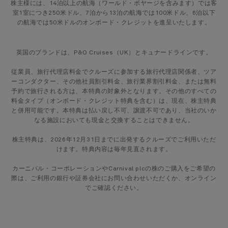
株主様には、14泊以上の航海（ワールド・ボヤージを含みます）では客
室1室につき250米ドル、7泊から13泊の航海では100米ドル、6泊以下
の航海では50米ドルのオンボード・クレジットを進呈いたします。
英国のブランドは、P&O Cruises（UK）とキュナードラインです。
従業員、旅行代理店料金でクルーズに参加する旅行代理店関係者、ツア
ーコンダクター、その他社員割引料金、旅行業界割引料金、または無料
予約で旅行される方は、本特典の対象外となります。その他のすべての
料金タイプ（オンボード・クレジット特典を含む）は、現在、株主特典
と併用可能です。本特典は払い戻し不可、譲渡不可であり、当社のいか
なる施設においても現金と交換することはできません。
株主特典は、2026年12月31日までに出発するクルーズでご利用いただ
けます。特典内容は毎年見直されます。
カーニバル・コーポレーションやCarnival plcの株のご購入をご希望の
際は、ご利用の銀行や証券会社にお問い合わせいただくか、オンライン
でご確認ください。