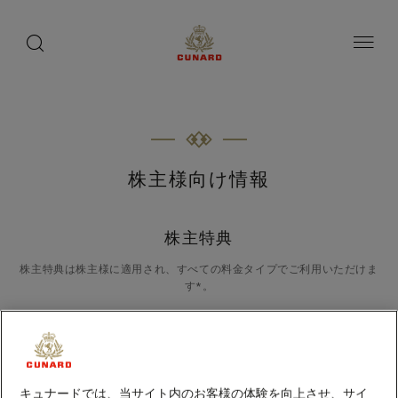
toggle
search
ペ
button
button
ー
ジ
内
容
へ
ス
キ
ッ
プ
株主様向け情報
株主特典
株主特典は株主様に適用され、すべての料金タイプでご利用いただけま
す*。
特典は株主様がご旅行される客室に適用されます。株主特典は、既に付
与されているオンボード・クレジットとは別に進呈いたします。株主特
典は、株主様がご利用になる客室1室につき1つのみとなります。オンボ
ード・クレジットは、ご利用の客室分のみ進呈いたします。
キュナードでは、当サイト内のお客様の体験を向上させ、サイ