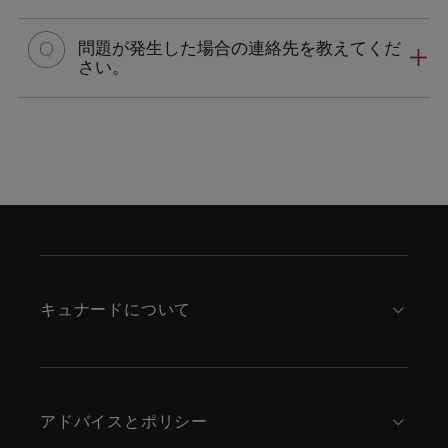
問題が発生した場合の連絡先を教えてくだ
さい。
Skip
to
footer
content
キュナードについて
アドバイスとポリシー