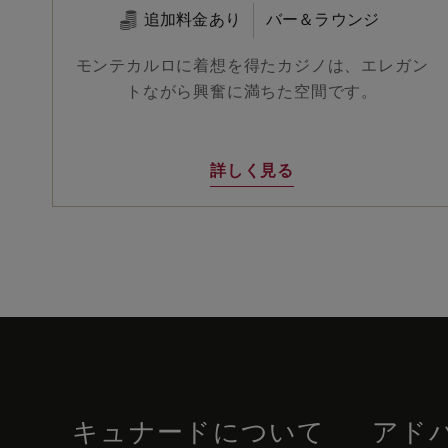
追加料金あり
バー＆ラウンジ
モンテカルロに着想を得たカジノは、エレガン
トながら興奮に満ちた空間です。
詳しく見る
Skip
to
footer
content
キュナードについて
アド