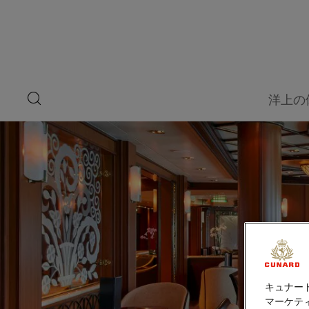
ペ
船
ー
ジ
上
内
容
の
へ
ス
愉
キ
search
洋上の
ッ
button
し
プ
み
キュナー
マーケティ