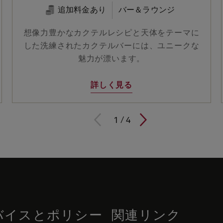
追加料金あり
バー＆ラウンジ
想像力豊かなカクテルレシピと天体をテーマに
した洗練されたカクテルバーには、ユニークな
魅力が漂います。
詳しく見る
1 / 4
1
/
4
バイスとポリシー
関連リンク