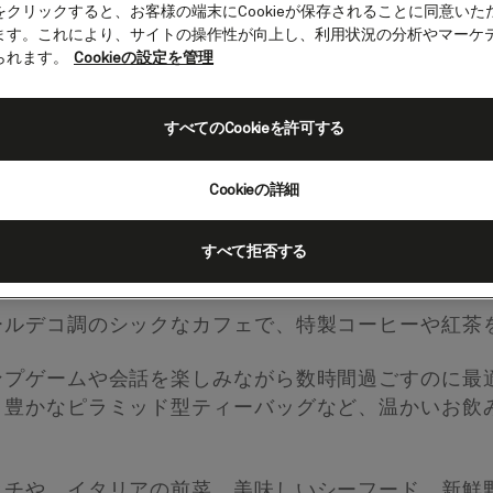
をクリックすると、お客様の端末にCookieが保存されることに同意いた
ます。これにより、サイトの操作性が向上し、利用状況の分析やマーケ
られます。
Cookieの設定を管理
すべてのCookieを許可する
ンシア
Cookieの詳細
ラウンジ
すべて拒否する
ールデコ調のシックなカフェで、特製コーヒーや紅茶
ンプゲームや会話を楽しみながら数時間過ごすのに最
ィ豊かなピラミッド型ティーバッグなど、温かいお飲
ッチや、イタリアの前菜、美味しいシーフード、新鮮