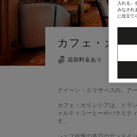
入れる」
みなされ
に役立て
Number
Number
of
of
カフェ・カリ
guests
crew
追加料金あり
バー＆
クイーン・エリザベスの、ア
カフェ・カリンシアは、トラ
ャルティコーヒーやバラエテ
す。
シェフ自慢の本日のサンドイ